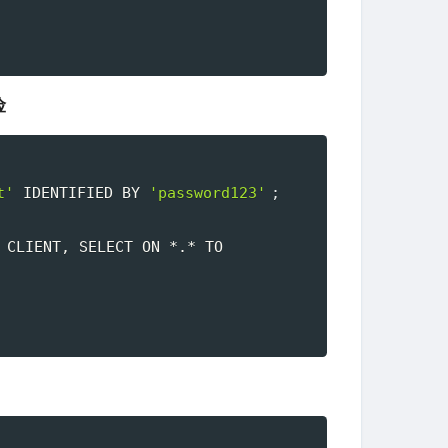
险
t'
 IDENTIFIED BY 
'password123'
;
 GRANT PROCESS, REPLICATION CLIENT, SELECT ON *.* TO 