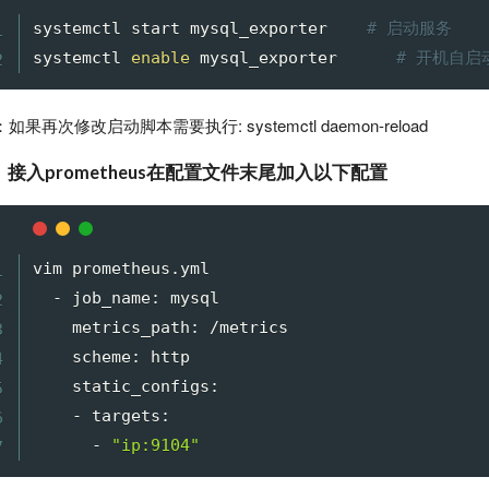
systemctl start mysql_exporter    
# 启动服务
systemctl 
enable
 mysql_exporter      
# 开机自启
：如果再次修改启动脚本需要执行: systemctl daemon-reload
、接入prometheus在配置文件末尾加入以下配置
vim prometheus.yml

  - job_name: mysql

    metrics_path: /metrics

    scheme: http

    static_configs:

    - targets:

      - 
"ip:9104"