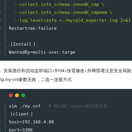
  --collect.info_schema.innodb_cmp \

  --collect.info_schema.innodb_cmpmem \

  --log.level=info >./mysqld_exporter.log 2>&1
Restart
=
on-failure

[
Install
]
WantedBy
=
： 安装路径和启动监听端口<9104>按需修改<外网部署注意安全风险>，如
nfig.my-cnf参数无效，二选一连接方式
vim ./my.cnf   
# MySQL server的连接信息
[
client
]
host
=
192.168.4.88

port
=
3306
