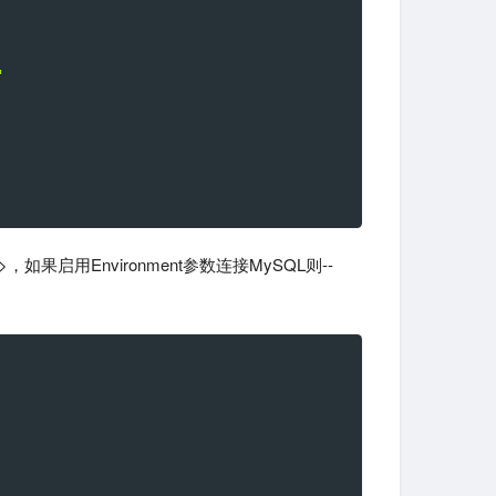
'
果启用Environment参数连接MySQL则--