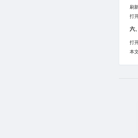
刷新p
打开
六、
打开导
本文举