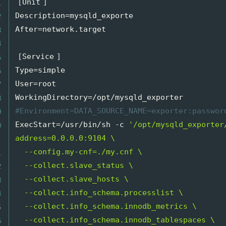
[
Unit
]
Description
=
mysqld_exporte

After
=
network.target

[
Service
]
Type
=
simple

User
=
root

WorkingDirectory
=
#
Environment=DATA_SOURCE_NAME=exporter:passwor
ExecStart
=
/usr/bin/sh -c 
'/opt/mysqld_exporter
address=0.0.0.0:9104 \

  --config.my-cnf=./my.cnf \

  --collect.slave_status \

  --collect.slave_hosts \

  --collect.info_schema.processlist \

  --collect.info_schema.innodb_metrics \

  --collect.info_schema.innodb_tablespaces \
