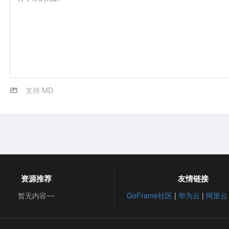
支持 MD
资源推荐
友情链接
暂无内容~~
GoFrame社区
|
华为云
|
阿里云