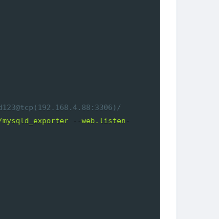
d123@tcp
(192.168.4.88:3306)/
/mysqld_exporter --web.listen-