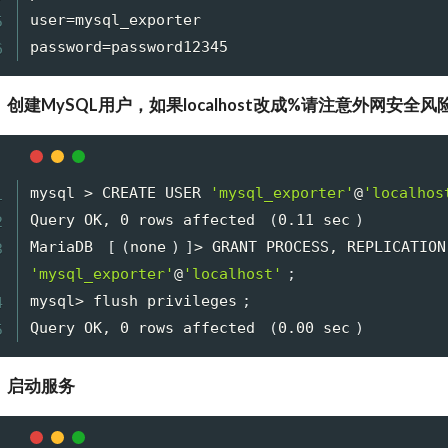
user
=
mysql_exporter

password
=
、创建MySQL用户，如果localhost改成%请注意外网安全风
mysql 
>
 CREATE USER 
'mysql_exporter'
@
'localhos
Query OK, 0 rows affected 
(
0.11 sec
)
MariaDB 
[
(
none
)
]
>
'mysql_exporter'
@
'localhost'
;
mysql
>
 flush privileges
;
Query OK, 0 rows affected 
(
0.00 sec
)
、启动服务